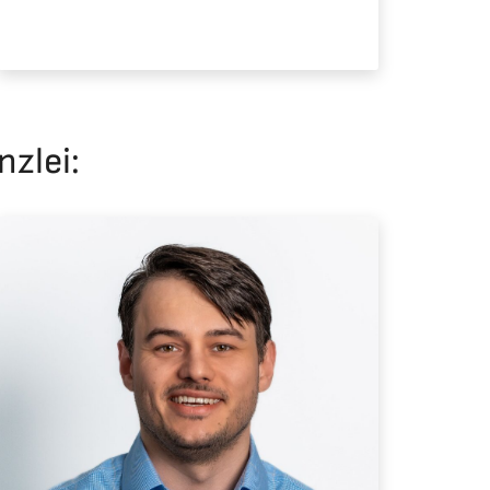
zlei: