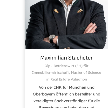
Maximilian Stacheter
Dipl.-Betriebswirt (FH) für
Immobilienwirtschaft, Master of Science
in Real Estate Valuation
Von der IHK für München und
Oberbayern öffentlich bestellter und
vereidigter Sachverständiger für die
Bewertung von bebauten und