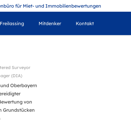
nbüro für Miet- und Immobilienbewertungen
Freilassing
Mitdenker
Kontakt
rtered Surveyor
ager (DIA)
 und Oberbayern
ereidigter
 Bewertung von
n Grundstücken
n