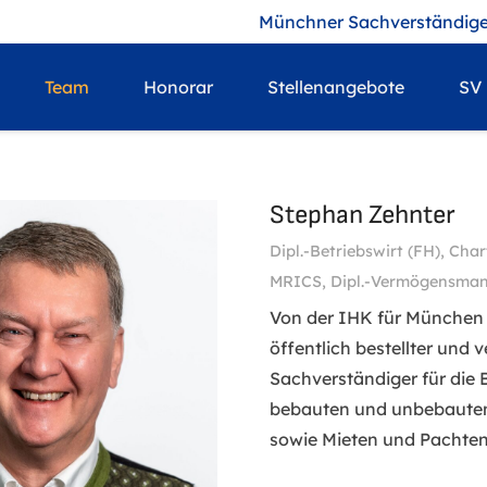
Münchner Sachverständige
Team
Honorar
Stellenangebote
SV 
Stephan Zehnter
Dipl.-Betriebswirt (FH), Cha
MRICS, Dipl.-Vermögensman
Von der IHK für München
öffentlich bestellter und v
Sachverständiger für die
bebauten und unbebaute
sowie Mieten und Pachte