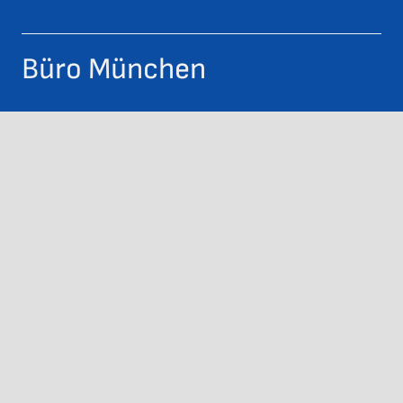
Büro München
Samoastraße 9
81827 München
+49 89 43571570
service@zehnter.com
Büro Zorneding
Georg-Huber-Straße 2
85604 Zorneding bei München